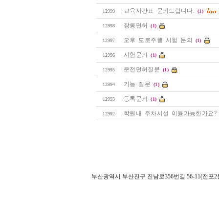
교육시간표 문의드립니다.
12999
(1)
장롱면허
12998
(1)
오후 도로주행 시험 문의
12997
(1)
시험문의
12996
(1)
운전면허질문
12995
(1)
기능 질문
12994
(1)
등록문의
12993
(1)
학원내 주차시설 이용가능한가요?
12992
부산광역시 부산진구 진남로356번길 56-11(전포2동 