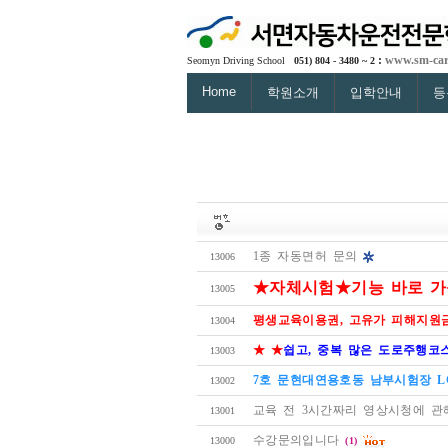
:
www.sm-car
Seomyn Driving School
051) 804 - 3480 ~ 2
Home
학원소개
입학안내
등
1종 자동면허 문의
13006
★자체시험★기능 바로 가능★
13005
평생교육이용권, 고유가 피해지원금
13004
★ ★
쉽고, 중복 많은 도로주행코스(A
13003
7호 문현대연용호동 남부시험장 
13002
교육 전 3시간짜리 영상시청에 관
13001
수강문의입니다
13000
(1)