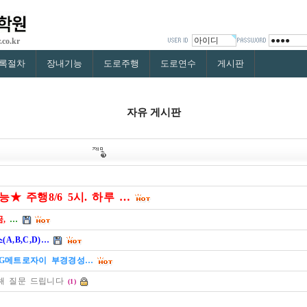
.co.kr
록절차
장내기능
도로주행
도로연수
게시판
자유 게시판
 주행8/6 5시. 하루 …
,
…
,B,C,D)…
LG메트로자이 부경경성…
해 질문 드립니다
(1)