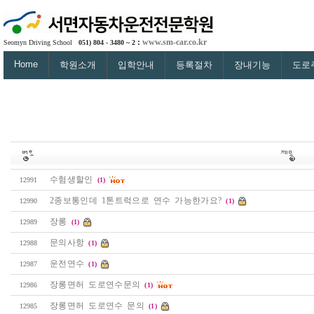
:
www.sm-car.co.kr
Seomyn Driving School
051) 804 - 3480 ~ 2
Home
학원소개
입학안내
등록절차
장내기능
도로
수험생할인
12991
(1)
2종보통인데 1톤트럭으로 연수 가능한가요?
12990
(1)
장롱
12989
(1)
문의사항
12988
(1)
운전연수
12987
(1)
장롱면허 도로연수문의
12986
(1)
장롱면허 도로연수 문의
12985
(1)