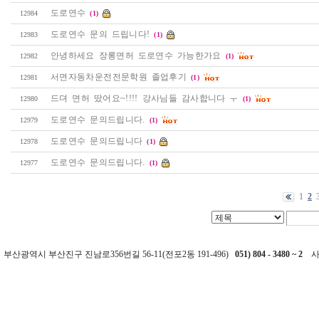
도로연수
12984
(1)
도로연수 문의 드립니다!
12983
(1)
안녕하세요 장롱면허 도로연수 가능한가요
12982
(1)
서면자동차운전전문학원 졸업후기
12981
(1)
드뎌 면허 땄어요~!!!! 강사님들 감사합니다 ㅜ
12980
(1)
도로연수 문의드립니다.
12979
(1)
도로연수 문의드립니다
12978
(1)
도로연수 문의드립니다.
12977
(1)
1
2
부산광역시 부산진구 진남로356번길 56-11(전포2동 191-496)
051) 804 - 3480 ~ 2
사업