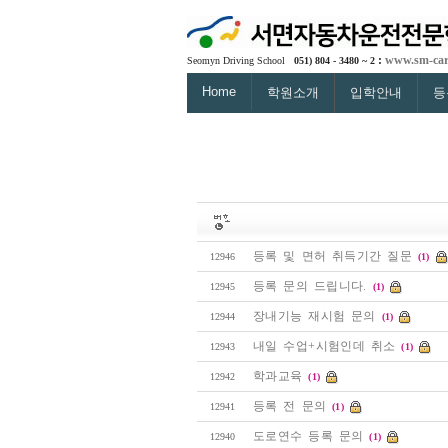
:
www.sm-car
Seomyn Driving School
051) 804 - 3480 ~ 2
Home
학원소개
입학안내
등
등록 및 면허 취득기간 질문
12946
(1)
등록 문의 드립니다.
12945
(1)
장내기능 재시험 문의
12944
(1)
내일 수업+시험인데 취소
12943
(1)
학과교육
12942
(1)
등록 전 문의
12941
(1)
도로연수 등록 문의
12940
(1)