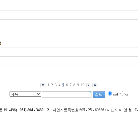
1
2
3
4
5
6
7
8
9
10
and
or
191-496)
051) 804 - 3480 ~ 2
사업자등록번호 605 - 25 - 60636 / 대표자 이 영 철 E-m