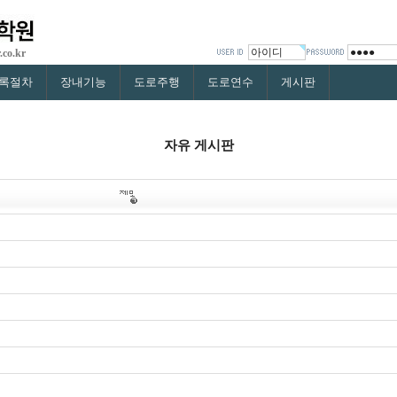
.co.kr
록절차
장내기능
도로주행
도로연수
게시판
자유 게시판