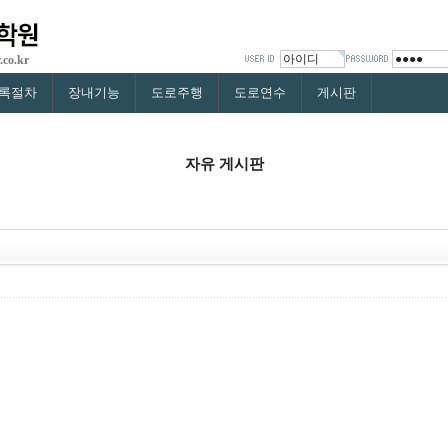
.co.kr
록절차
장내기능
도로주행
도로연수
게시판
자유 게시판