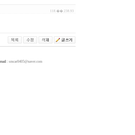
118.��.238.93
ail :
smcar0405@naver.com