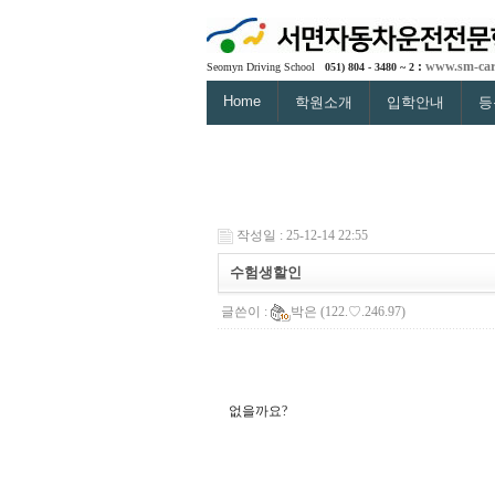
:
www.sm-car
Seomyn Driving School
051) 804 - 3480 ~ 2
Home
학원소개
입학안내
등
작성일 : 25-12-14 22:55
수험생할인
글쓴이 :
박은
(122.♡.246.97)
없을까요?