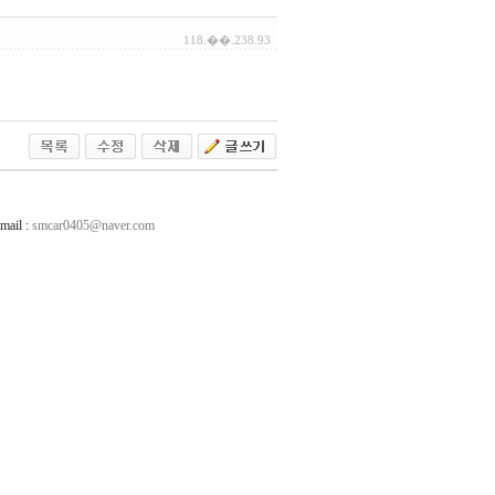
118.��.238.93
ail :
smcar0405@naver.com