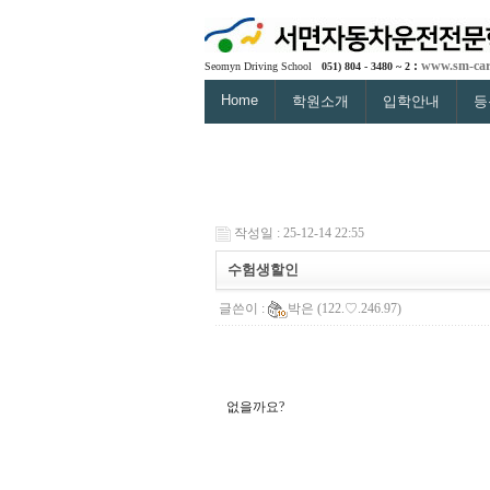
:
www.sm-car
Seomyn Driving School
051) 804 - 3480 ~ 2
Home
학원소개
입학안내
등
작성일 : 25-12-14 22:55
수험생할인
글쓴이 :
박은
(122.♡.246.97)
없을까요?