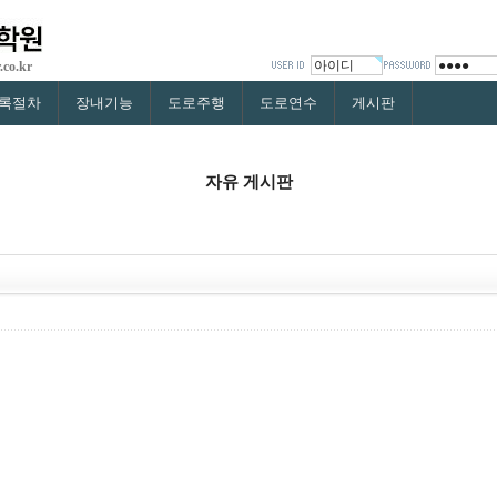
.co.kr
록절차
장내기능
도로주행
도로연수
게시판
자유 게시판